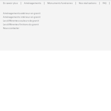
En savoir plus
Aménagements
Monuments funéraires
Nos réalisations
FAQ
Aménagements extérieur en granit
Aménagements intérieur en granit
Les différentes couleurs de granit
Les différentes finitions du granit
Nous contacter