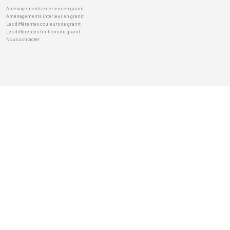
Aménagements extérieur en granit
Aménagements intérieur en granit
Les différentes couleurs de granit
Les différentes finitions du granit
Nous contacter