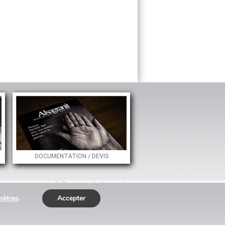
DOCUMENTATION / DEVIS
La presse en parle
Plan du site
Mentions légales
mètres
.
Accepter