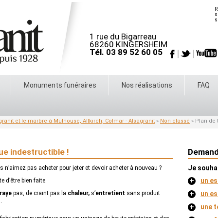
R
s
s
1 rue du Bigarreau
68260 KINGERSHEIM
Tél. 03 89 52 60 05
Monuments funéraires
Nos réalisations
FAQ
ranit et le marbre à Mulhouse, Altkirch, Colmar - Alsagranit
»
Non classé
»
Plan de t
ue indestructible !
Demand
Je souhai
s n’aimez pas acheter pour jeter et devoir acheter à nouveau ?
+
un es
 d’être bien faite.
raye
pas, de craint pas la
chaleur,
s’
entretient
sans produit
+
un es
.
+
une t