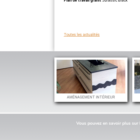
Plan de travail granit
Jurassic Black
Toutes les actualités
AMÉNAGEMENT INTÉRIEUR
En savoir plus
Aménagements
Monuments funéra
Vous pouvez en savoir plus sur 
Aménagements extérieur en granit
Aménagements intérieur en granit
Les différentes couleurs de granit