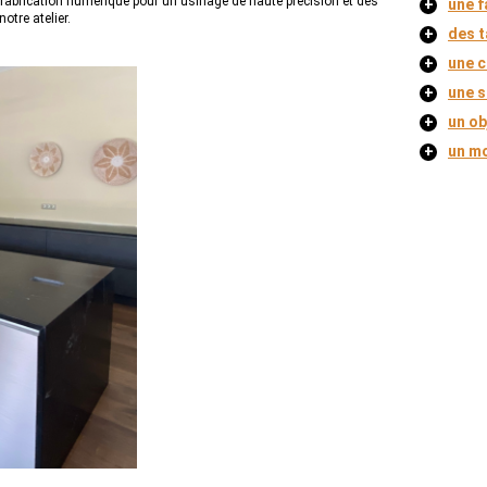
e fabrication numérique pour un usinage de haute précision et des
+
une f
otre atelier.
+
des t
+
une c
+
une s
+
un ob
+
un m