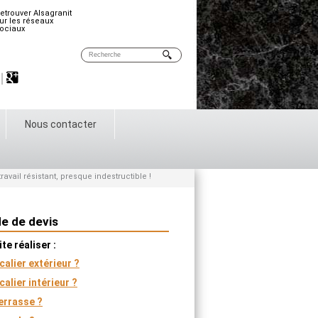
etrouver Alsagranit
ur les réseaux
ociaux
Nous contacter
ravail résistant, presque indestructible !
e de devis
te réaliser :
calier extérieur ?
calier intérieur ?
errasse ?