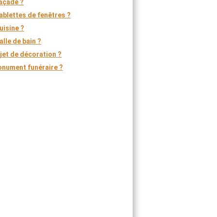
açade ?
ablettes de fenêtres ?
uisine ?
alle de bain ?
jet de décoration ?
onument funéraire ?